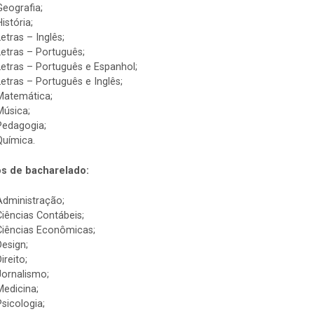
Geografia;
istória;
Letras – Inglês;
Letras – Português;
Letras – Português e Espanhol;
Letras – Português e Inglês;
Matemática;
Música;
Pedagogia;
Química.
s de bacharelado:
Administração;
Ciências Contábeis;
Ciências Econômicas;
Design;
ireito;
Jornalismo;
Medicina;
Psicologia;