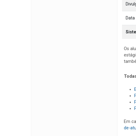
Divu
Data
Sist
Os al
estági
també
Todas
Em ca
de-at