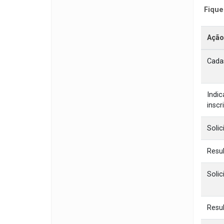
Fique
Ação
Cada
Indi
inscr
Soli
Resul
Solic
Resu