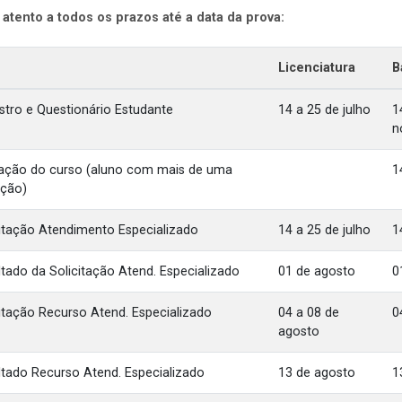
 atento a todos os prazos até a data da prova:
Licenciatura
B
stro e Questionário Estudante
14 a 25 de julho
1
n
cação do curso (aluno com mais de uma
1
ição)
citação Atendimento Especializado
14 a 25 de julho
1
tado da Solicitação Atend. Especializado
01 de agosto
0
itação Recurso Atend. Especializado
04 a 08 de
0
agosto
ltado Recurso Atend. Especializado
13 de agosto
1