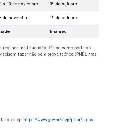
3 a 23 de novembro
09 de outubro
3 de novembro
19 de outubro
nade
Enamed
m a regência na Educação Básica como parte do
 precisam fazer não só a prova teórica (PND), mas
tal do Inep:
https://www.gov.br/inep/pt-br/areas-