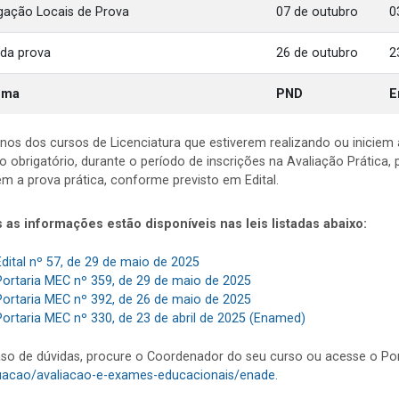
lgação Locais de Prova
07 de outubro
0
 da prova
26 de outubro
2
ema
PND
E
unos dos cursos de Licenciatura que estiverem realizando ou inicie
o obrigatório, durante o período de inscrições na Avaliação Prática,
m a prova prática, conforme previsto em Edital.
 as informações estão disponíveis nas leis listadas abaixo:
Edital nº 57, de 29 de maio de 2025
Portaria MEC nº 359, de 29 de maio de 2025
Portaria MEC nº 392, de 26 de maio de 2025
Portaria MEC nº 330, de 23 de abril de 2025 (Enamed)
so de dúvidas, procure o Coordenador do seu curso ou acesse o Por
uacao/avaliacao-e-exames-educacionais/enade
.